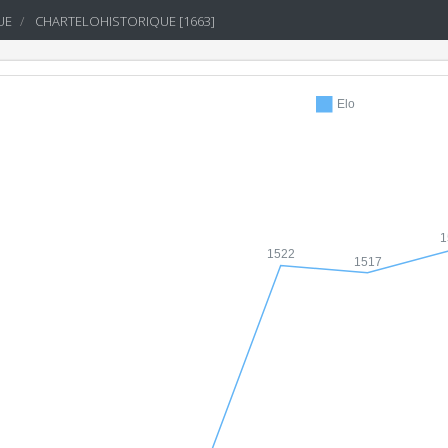
UE
CHARTELOHISTORIQUE [1663]
Elo
1
1522
1517