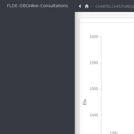
FLDE-DBOnline-Consultations
CHARTELOHISTORIQ
1620
1560
1500
Elo
1440
1391