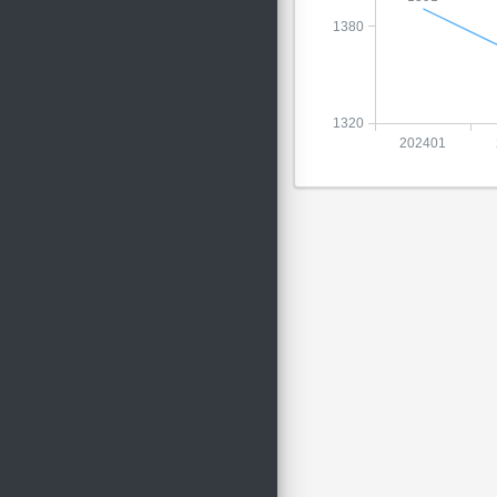
1380
1320
202401