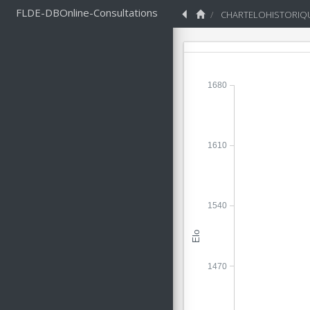
FLDE-DBOnline-Consultations
CHARTELOHISTORIQ
1680
1610
1540
Elo
1470