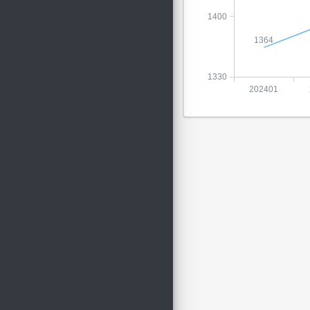
1400
1364
1330
202401