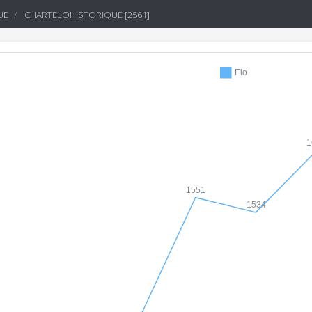
UE
CHARTELOHISTORIQUE [2561]
Elo
1
1551
1534