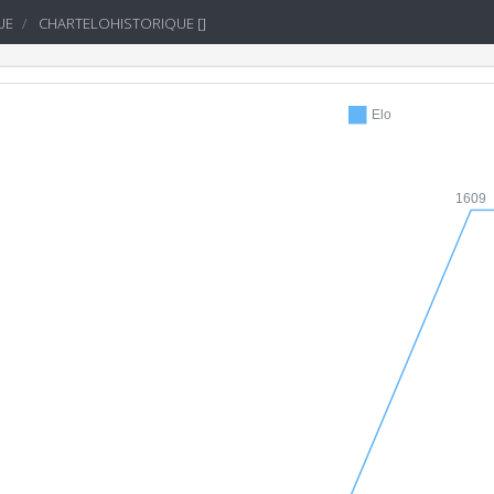
UE
CHARTELOHISTORIQUE []
Elo
1609