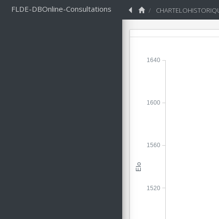
FLDE-DBOnline-Consultations
CHARTELOHISTORIQ
1640
1600
1560
Elo
1520