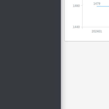
1479
1480
1440
202401