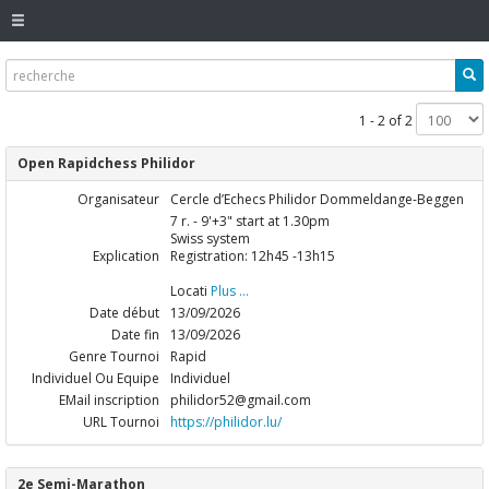
1 - 2 of 2
Open Rapidchess Philidor
Organisateur
Cercle d’Echecs Philidor Dommeldange-Beggen
7 r. - 9'+3" start at 1.30pm
Swiss system
Explication
Registration: 12h45 -13h15
Locati
Plus ...
Date début
13/09/2026
Date fin
13/09/2026
Genre Tournoi
Rapid
Individuel Ou Equipe
Individuel
EMail inscription
philidor52@gmail.com
URL Tournoi
https://philidor.lu/
2e Semi-Marathon