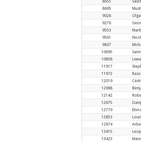
8655
Sasc
8695
Must
9028
Olga
9276
Geor
9553
Mart
9561
Nico
9837
Mich
10695
Sam
10858
Liwi
11917
Step
11972
Razv
12019
Cédr
12088
Benj
12142
Robe
12675
Danij
12779
Elvi
12853
Louis
12974
Arbe
13415
Leop
13423
Mano