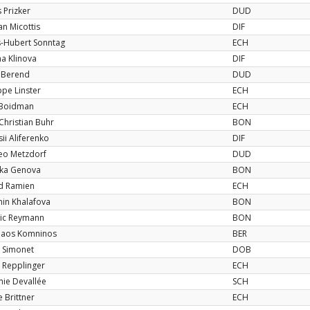
 Prizker
DUD
an Micottis
DIF
-Hubert Sonntag
ECH
a Klinova
DIF
 Berend
DUD
ppe Linster
ECH
 Boidman
ECH
Christian Buhr
BON
ii Aliferenko
DIF
eo Metzdorf
DUD
ka Genova
BON
d Ramien
ECH
in Khalafova
BON
ic Reymann
BON
laos Komninos
BER
 Simonet
DOB
 Repplinger
ECH
mie Devallée
SCH
 Brittner
ECH