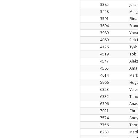
3385
Juli
3428
Marg
3591
Elina
3694
Fran
3989
Yova
4069
Rick
4126
Tykh
4519
Tobi
4547
Alek
4565
Amad
4614
Mark
5966
Hugo
6323
Valen
6332
Timo
6396
Anas
7021
Chri
7574
Andy
7756
Thor
8283
Matt