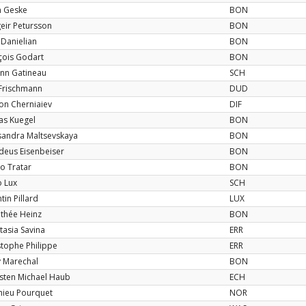
an Geske
BON
eir Petursson
BON
 Danielian
BON
çois Godart
BON
nn Gatineau
SCH
 Frischmann
DUD
on Cherniaiev
DIF
as Kuegel
BON
sandra Maltsevskaya
BON
eus Eisenbeiser
BON
o Tratar
BON
 Lux
SCH
tin Pillard
LUX
thée Heinz
BON
tasia Savina
ERR
stophe Philippe
ERR
 Marechal
BON
sten Michael Haub
ECH
hieu Pourquet
NOR