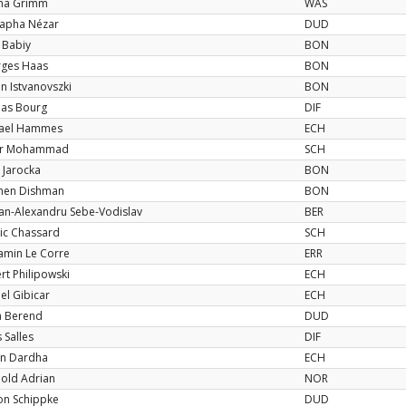
ha Grimm
WAS
apha Nézar
DUD
 Babiy
BON
ges Haas
BON
in Istvanovszki
BON
las Bourg
DIF
ael Hammes
ECH
ir Mohammad
SCH
a Jarocka
BON
hen Dishman
BON
an-Alexandru Sebe-Vodislav
BER
ic Chassard
SCH
amin Le Corre
ERR
rt Philipowski
ECH
el Gibicar
ECH
ra Berend
DUD
 Salles
DIF
n Dardha
ECH
old Adrian
NOR
n Schippke
DUD