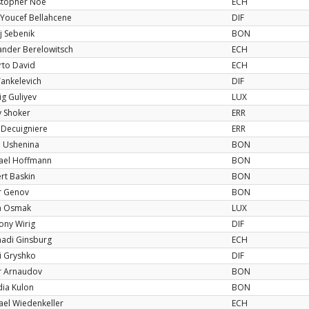
stopher Noe
ECH
l-Youcef Bellahcene
DIF
j Sebenik
BON
ander Berelowitsch
ECH
rto David
ECH
Yankelevich
DIF
g Guliyev
LUX
 Shoker
ERR
Decuigniere
ERR
 Ushenina
BON
ael Hoffmann
BON
rt Baskin
BON
r Genov
BON
ia Osmak
LUX
ony Wirig
DIF
adi Ginsburg
ECH
ii Gryshko
DIF
r Arnaudov
BON
dia Kulon
BON
ael Wiedenkeller
ECH