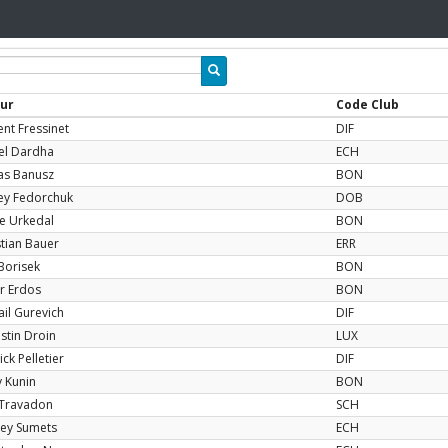
ur
Code Club
ent Fressinet
DIF
el Dardha
ECH
s Banusz
BON
ey Fedorchuk
DOB
e Urkedal
BON
stian Bauer
ERR
 Borisek
BON
or Erdos
BON
ail Gurevich
DIF
stin Droin
LUX
ck Pelletier
DIF
y Kunin
BON
 Travadon
SCH
ey Sumets
ECH