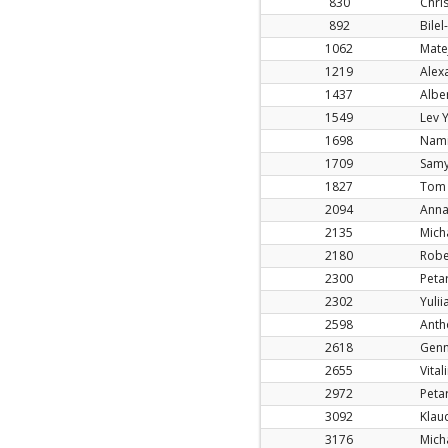
830
Chri
892
Bile
1062
Mate
1219
Alex
1437
Albe
1549
Lev 
1698
Nami
1709
Samy
1827
Tom 
2094
Anna
2135
Mich
2180
Robe
2300
Peta
2302
Yuli
2598
Anth
2618
Genn
2655
Vital
2972
Peta
3092
Klau
3176
Mich