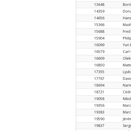
13648
Boris
14359
Dori
14656
Hans
15366
Mash
15688
Fred
15904
Phili
16099
Yuri
16579
Carl 
16609
Oleks
16850
Matt
17355
Lyub
17767
Davi
18694
Narm
18721
Cédr
19058
Niko
19356
Marc
19383
Marc
19590
Jéré
19837
Serge