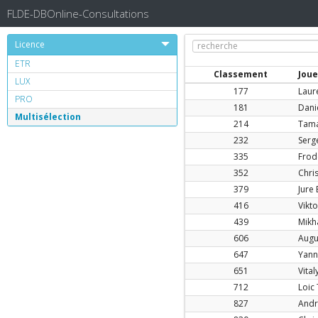
FLDE-DBOnline-Consultations
Licence
ETR
Classement
Joue
LUX
177
Laur
PRO
181
Dani
Multisélection
214
Tama
232
Serg
335
Frod
352
Chri
379
Jure
416
Vikt
439
Mikh
606
Augu
647
Yanni
651
Vital
712
Loic
827
Andr