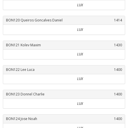
LUX
BON120
Queiros Goncalves Daniel
1414
LUX
BON121
Kolev Maxim
1430
LUX
BON122
Lee Luca
1400
LUX
BON123
Donnel Charlie
1400
LUX
BON124
Jose Noah
1400