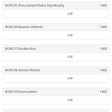
BON135
Zhou Gürtürk Ruikai Ziya Murphy
1400
LUX
BON136
Musone Umberto
1400
LUX
BON137
Rozales Noa
1400
LUX
BON138
Simovici Robert
1400
LUX
BON139
Dennis James
1400
LUX