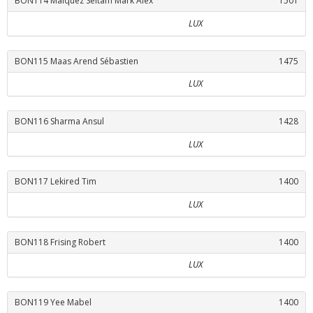
BON114
Maiquez Seitam Mark Alex
1501
LUX
BON115
Maas Arend Sébastien
1475
LUX
BON116
Sharma Ansul
1428
LUX
BON117
Lekired Tim
1400
LUX
BON118
Frising Robert
1400
LUX
BON119
Yee Mabel
1400