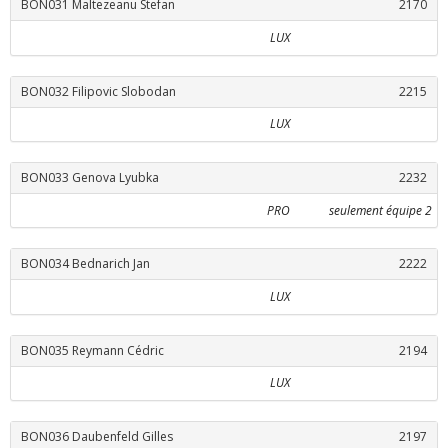
BON031
Maltezeanu Stefan
2170
LUX
BON032
Filipovic Slobodan
2215
LUX
BON033
Genova Lyubka
2232
PRO
seulement équipe 2
BON034
Bednarich Jan
2222
LUX
BON035
Reymann Cédric
2194
LUX
BON036
Daubenfeld Gilles
2197