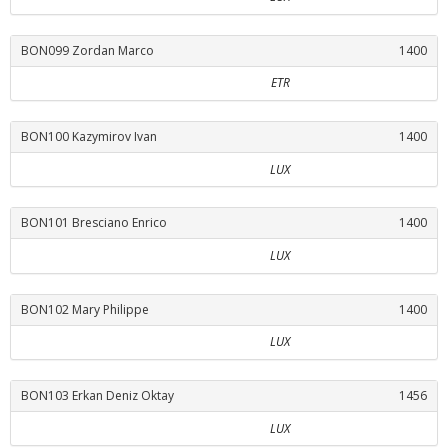
BON099
Zordan Marco
1400
ETR
BON100
Kazymirov Ivan
1400
LUX
BON101
Bresciano Enrico
1400
LUX
BON102
Mary Philippe
1400
LUX
BON103
Erkan Deniz Oktay
1456
LUX