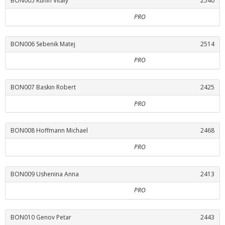
BON005
Kunin Vitaly
2540
PRO
BON006
Sebenik Matej
2514
PRO
BON007
Baskin Robert
2425
PRO
BON008
Hoffmann Michael
2468
PRO
BON009
Ushenina Anna
2413
PRO
BON010
Genov Petar
2443