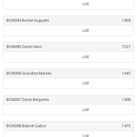
LUX
BON094
Burkel Augustin
1458
LUX
BON095
Duret Hans
1527
LUX
BON096
Graudins Mareks
1447
LUX
BON097
Duret Benjamin
1408
LUX
BON098
Bukodi Gabor
1475
LUX