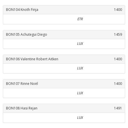
BON104
Knoth Finja
1400
ETR
BON105
Achutegui Diego
1459
LUX
BON106
Valentine Robert Aitken
1400
LUX
BON107
Rinne Noël
1400
LUX
BON108
Hasi Rejan
1491
LUX