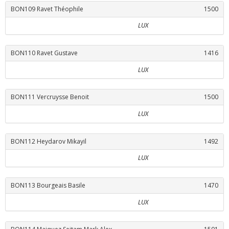
BON109
Ravet Théophile
1500
LUX
BON110
Ravet Gustave
1416
LUX
BON111
Vercruysse Benoit
1500
LUX
BON112
Heydarov Mikayil
1492
LUX
BON113
Bourgeais Basile
1470
LUX