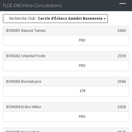
FLDE-DBOnline-Consultations
Toggl
navig
Recherche Club :
Cercle d’Échecs Gambit Bonnevoie
BON001
Banusz Tamas
2603
PRO
BON002
Urkedal Frode
2539
PRO
BON003
Borisek Jure
2566
ETR
BON004
Erdos Viktor
2628
PRO