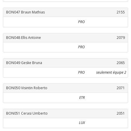
BON047
Braun Mathias
2155
PRO
BON048
Ellis Antoine
2079
PRO
BON049
Geske Bruna
2065
PRO
seulement équipe 2
BON050
Visintin Roberto
2071
ETR
BON051
Cerasi Umberto
2051
LUX