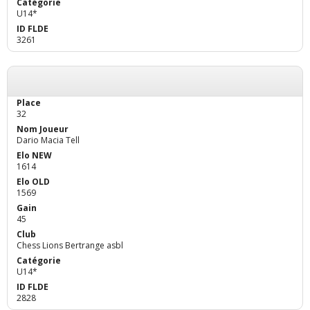
U14*
3261
32
Dario Macia Tell
1614
1569
45
Chess Lions Bertrange asbl
U14*
2828