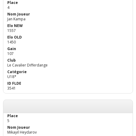
4
Jan Kampa
1557
1450
107
Le Cavalier Differdange
U18*
3541
5
Mikayil Heydarov