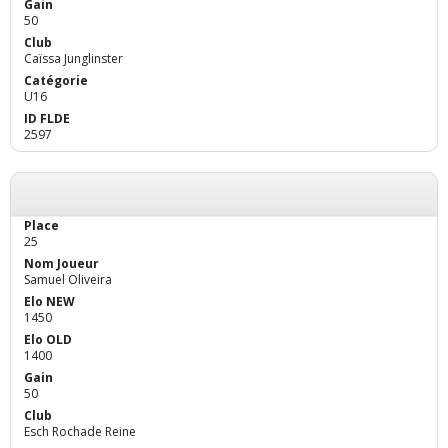
50
Caïssa Junglinster
U16
2597
25
Samuel Oliveira
1450
1400
50
Esch Rochade Reine