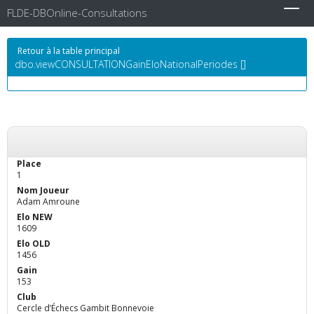
FLDE-DBOnline-Consultations
Toggl
navig
Retour à la table principal
dbo.viewCONSULTATIONGainEloNationalPeriodes []
1
Adam Amroune
1609
1456
153
Cercle d’Échecs Gambit Bonnevoie