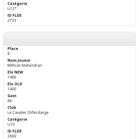
U12*
2733
8
Mithran Mahendran
1486
1400
86
Le Cavalier Differdange
U10
2869