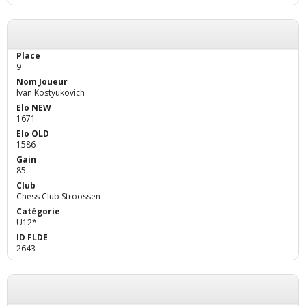
9
Ivan Kostyukovich
1671
1586
85
Chess Club Stroossen
U12*
2643