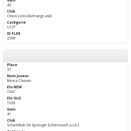
42
Chess Lions Bertrange asbl
U12*
2599
37
Meara Classen
1567
1526
41
Schachklub De Sprénger Echternoach a.s.b.l.