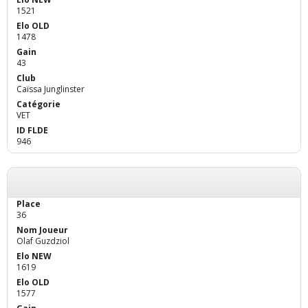
1521
1478
43
Caïssa Junglinster
VET
946
36
Olaf Guzdziol
1619
1577