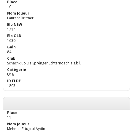
10
Laurent Brittner
1714
1630
84
Schachklub De Sprénger Echternoach a.s.b.l.
U16
1803
11
Mehmet Ertugrul Aydin