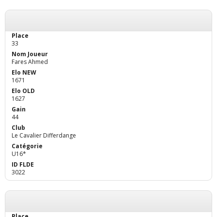
33
Fares Ahmed
1671
1627
44
Le Cavalier Differdange
U16*
3022