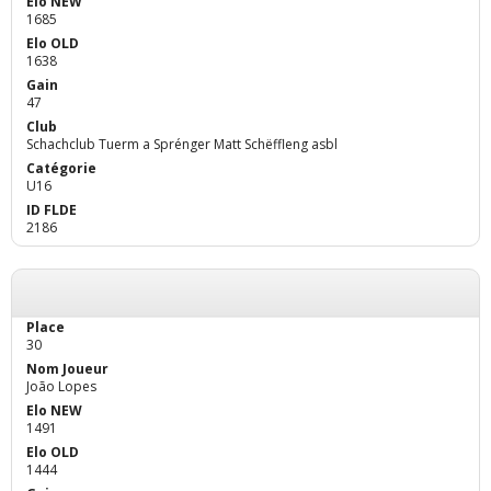
1685
1638
47
Schachclub Tuerm a Sprénger Matt Schëffleng asbl
U16
2186
30
João Lopes
1491
1444