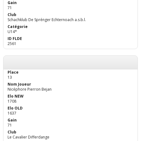
71
Schachklub De Sprénger Echternoach a.s.b.l.
U14*
2561
13
Nicéphore Pierron Bejan
1708
1637
71
Le Cavalier Differdange