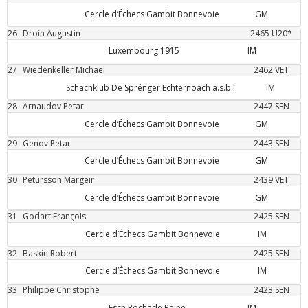
Cercle d’Échecs Gambit Bonnevoie
GM
26
Droin
Augustin
2465
U20*
Luxembourg 1915
IM
27
Wiedenkeller
Michael
2462
VET
Schachklub De Sprénger Echternoach a.s.b.l.
IM
28
Arnaudov
Petar
2447
SEN
Cercle d’Échecs Gambit Bonnevoie
GM
29
Genov
Petar
2443
SEN
Cercle d’Échecs Gambit Bonnevoie
GM
30
Petursson
Margeir
2439
VET
Cercle d’Échecs Gambit Bonnevoie
GM
31
Godart
François
2425
SEN
Cercle d’Échecs Gambit Bonnevoie
IM
32
Baskin
Robert
2425
SEN
Cercle d’Échecs Gambit Bonnevoie
IM
33
Philippe
Christophe
2423
SEN
Esch Rochade Reine
IM