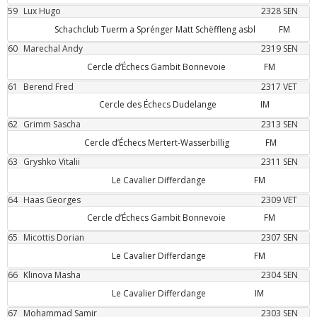
59
Lux
Hugo
2328
SEN
Schachclub Tuerm a Sprénger Matt Schëffleng asbl
FM
60
Marechal
Andy
2319
SEN
Cercle d’Échecs Gambit Bonnevoie
FM
61
Berend
Fred
2317
VET
Cercle des Échecs Dudelange
IM
62
Grimm
Sascha
2313
SEN
Cercle d’Échecs Mertert-Wasserbillig
FM
63
Gryshko
Vitalii
2311
SEN
Le Cavalier Differdange
FM
64
Haas
Georges
2309
VET
Cercle d’Échecs Gambit Bonnevoie
FM
65
Micottis
Dorian
2307
SEN
Le Cavalier Differdange
FM
66
Klinova
Masha
2304
SEN
Le Cavalier Differdange
IM
67
Mohammad
Samir
2303
SEN