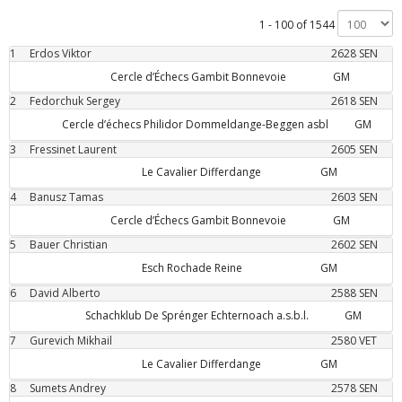
1 - 100 of 1544
1
Erdos
Viktor
2628
SEN
Cercle d’Échecs Gambit Bonnevoie
GM
2
Fedorchuk
Sergey
2618
SEN
Cercle d’échecs Philidor Dommeldange-Beggen asbl
GM
3
Fressinet
Laurent
2605
SEN
Le Cavalier Differdange
GM
4
Banusz
Tamas
2603
SEN
Cercle d’Échecs Gambit Bonnevoie
GM
5
Bauer
Christian
2602
SEN
Esch Rochade Reine
GM
6
David
Alberto
2588
SEN
Schachklub De Sprénger Echternoach a.s.b.l.
GM
7
Gurevich
Mikhail
2580
VET
Le Cavalier Differdange
GM
8
Sumets
Andrey
2578
SEN