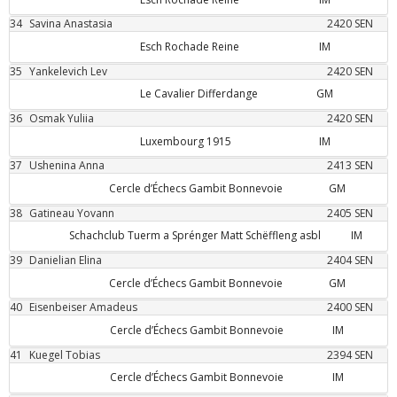
34
Savina
Anastasia
2420
SEN
Esch Rochade Reine
IM
35
Yankelevich
Lev
2420
SEN
Le Cavalier Differdange
GM
36
Osmak
Yuliia
2420
SEN
Luxembourg 1915
IM
37
Ushenina
Anna
2413
SEN
Cercle d’Échecs Gambit Bonnevoie
GM
38
Gatineau
Yovann
2405
SEN
Schachclub Tuerm a Sprénger Matt Schëffleng asbl
IM
39
Danielian
Elina
2404
SEN
Cercle d’Échecs Gambit Bonnevoie
GM
40
Eisenbeiser
Amadeus
2400
SEN
Cercle d’Échecs Gambit Bonnevoie
IM
41
Kuegel
Tobias
2394
SEN
Cercle d’Échecs Gambit Bonnevoie
IM