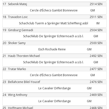
17
Sebenik
Matej
2514
SEN
Cercle d’Échecs Gambit Bonnevoie
GM
18
Travadon
Loic
2511
SEN
Schachclub Tuerm a Sprénger Matt Schëffleng asbl
IM
19
Ginsburg
Gennadi
2504
SEN
Schachklub De Sprénger Echternoach a.s.b.l.
GM
20
Shoker
Samy
2500
SEN
Esch Rochade Reine
GM
21
Haub
Thorsten Michael
2492
SEN
Schachklub De Sprénger Echternoach a.s.b.l.
GM
22
Tratar
Marko
2477
SEN
Cercle d’Échecs Gambit Bonnevoie
GM
23
Bellahcene
Bilel-Youcef
2476
SEN
Le Cavalier Differdange
GM
24
Wirig
Anthony
2469
SEN
Le Cavalier Differdange
GM
25
Hoffmann
Michael
2468
SEN