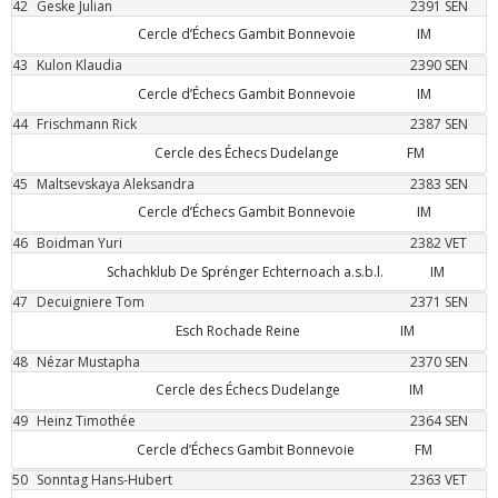
42
Geske
Julian
2391
SEN
Cercle d’Échecs Gambit Bonnevoie
IM
43
Kulon
Klaudia
2390
SEN
Cercle d’Échecs Gambit Bonnevoie
IM
44
Frischmann
Rick
2387
SEN
Cercle des Échecs Dudelange
FM
45
Maltsevskaya
Aleksandra
2383
SEN
Cercle d’Échecs Gambit Bonnevoie
IM
46
Boidman
Yuri
2382
VET
Schachklub De Sprénger Echternoach a.s.b.l.
IM
47
Decuigniere
Tom
2371
SEN
Esch Rochade Reine
IM
48
Nézar
Mustapha
2370
SEN
Cercle des Échecs Dudelange
IM
49
Heinz
Timothée
2364
SEN
Cercle d’Échecs Gambit Bonnevoie
FM
50
Sonntag
Hans-Hubert
2363
VET