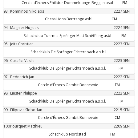
Cercle d’échecs Philidor Dommeldange-Beggen asbl
FM
93
Komninos
Nikolaos
2227
SEN
Chess Lions Bertrange asbl
CM
94
Magnier
Hugues
2224
SEN
Schachclub Tuerm a Sprénger Matt Schëffleng asbl
FM
95
Jeitz
Christian
2223
SEN
Schachklub De Sprénger Echternoach a.s.b.l.
96
Carafizi
Vasile
2223
SEN
Schachklub De Sprénger Echternoach a.s.b.l.
FM
97
Bednarich
Jan
2222
SEN
Cercle d’Échecs Gambit Bonnevoie
FM
98
Linster
Philippe
2222
SEN
Schachklub De Sprénger Echternoach a.s.b.l.
FM
99
Filipovic
Slobodan
2215
SEN
Cercle d’Échecs Gambit Bonnevoie
CM
100
Pourquet
Matthieu
2209
SEN
Schachklub Nordstad
FM