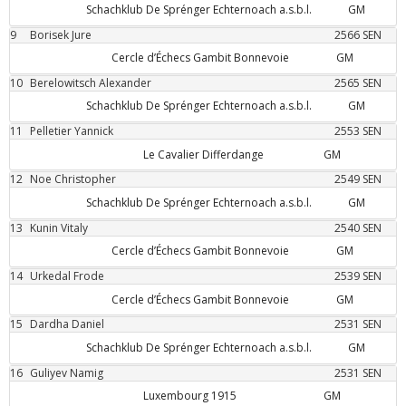
Schachklub De Sprénger Echternoach a.s.b.l.
GM
9
Borisek
Jure
2566
SEN
Cercle d’Échecs Gambit Bonnevoie
GM
10
Berelowitsch
Alexander
2565
SEN
Schachklub De Sprénger Echternoach a.s.b.l.
GM
11
Pelletier
Yannick
2553
SEN
Le Cavalier Differdange
GM
12
Noe
Christopher
2549
SEN
Schachklub De Sprénger Echternoach a.s.b.l.
GM
13
Kunin
Vitaly
2540
SEN
Cercle d’Échecs Gambit Bonnevoie
GM
14
Urkedal
Frode
2539
SEN
Cercle d’Échecs Gambit Bonnevoie
GM
15
Dardha
Daniel
2531
SEN
Schachklub De Sprénger Echternoach a.s.b.l.
GM
16
Guliyev
Namig
2531
SEN
Luxembourg 1915
GM