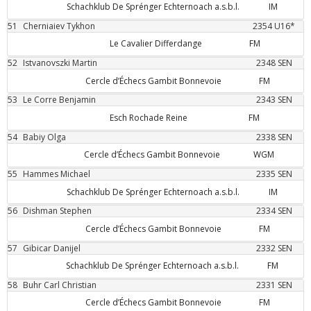
Schachklub De Sprénger Echternoach a.s.b.l.
IM
51
Cherniaiev
Tykhon
2354
U16*
Le Cavalier Differdange
FM
52
Istvanovszki
Martin
2348
SEN
Cercle d’Échecs Gambit Bonnevoie
FM
53
Le Corre
Benjamin
2343
SEN
Esch Rochade Reine
FM
54
Babiy
Olga
2338
SEN
Cercle d’Échecs Gambit Bonnevoie
WGM
55
Hammes
Michael
2335
SEN
Schachklub De Sprénger Echternoach a.s.b.l.
IM
56
Dishman
Stephen
2334
SEN
Cercle d’Échecs Gambit Bonnevoie
FM
57
Gibicar
Danijel
2332
SEN
Schachklub De Sprénger Echternoach a.s.b.l.
FM
58
Buhr
Carl Christian
2331
SEN
Cercle d’Échecs Gambit Bonnevoie
FM