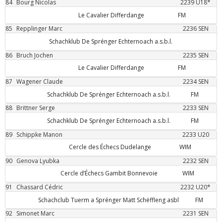
84
Bourg
Nicolas
2239
U18*
Le Cavalier Differdange
FM
85
Repplinger
Marc
2236
SEN
Schachklub De Sprénger Echternoach a.s.b.l.
86
Bruch
Jochen
2235
SEN
Le Cavalier Differdange
FM
87
Wagener
Claude
2234
SEN
Schachklub De Sprénger Echternoach a.s.b.l.
FM
88
Brittner
Serge
2233
SEN
Schachklub De Sprénger Echternoach a.s.b.l.
FM
89
Schippke
Manon
2233
U20
Cercle des Échecs Dudelange
WIM
90
Genova
Lyubka
2232
SEN
Cercle d’Échecs Gambit Bonnevoie
WIM
91
Chassard
Cédric
2232
U20*
Schachclub Tuerm a Sprénger Matt Schëffleng asbl
FM
92
Simonet
Marc
2231
SEN