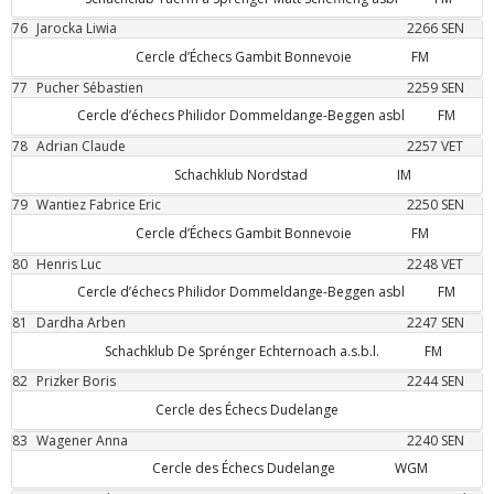
76
Jarocka
Liwia
2266
SEN
Cercle d’Échecs Gambit Bonnevoie
FM
77
Pucher
Sébastien
2259
SEN
Cercle d’échecs Philidor Dommeldange-Beggen asbl
FM
78
Adrian
Claude
2257
VET
Schachklub Nordstad
IM
79
Wantiez
Fabrice Eric
2250
SEN
Cercle d’Échecs Gambit Bonnevoie
FM
80
Henris
Luc
2248
VET
Cercle d’échecs Philidor Dommeldange-Beggen asbl
FM
81
Dardha
Arben
2247
SEN
Schachklub De Sprénger Echternoach a.s.b.l.
FM
82
Prizker
Boris
2244
SEN
Cercle des Échecs Dudelange
83
Wagener
Anna
2240
SEN
Cercle des Échecs Dudelange
WGM