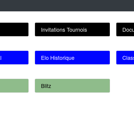
Invitations Tournois
Docu
l
Elo Historique
Clas
Blitz